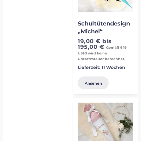
Schultütendesign
„Michel“
19,00
€
bis
195,00
€
Gemäß § 19
UStG wird keine
Umsatzsteuer berechnet.
Lieferzeit:
11 Wochen
Ansehen