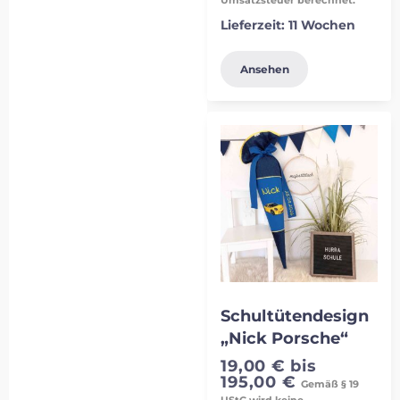
Lieferzeit:
11 Wochen
Ansehen
Schultütendesign
„Nick Porsche“
19,00
€
bis
195,00
€
Gemäß § 19
UStG wird keine