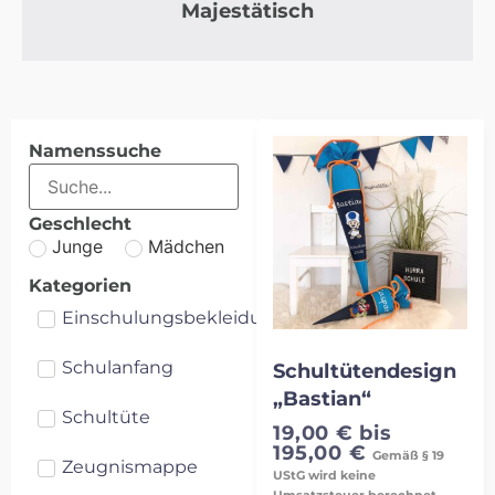
Majestätisch
Namenssuche
Geschlecht
Junge
Mädchen
Kategorien
Einschulungsbekleidung
Schulanfang
Schultütendesign
„Bastian“
Schultüte
19,00
€
bis
195,00
€
Gemäß § 19
Zeugnismappe
UStG wird keine
Umsatzsteuer berechnet.