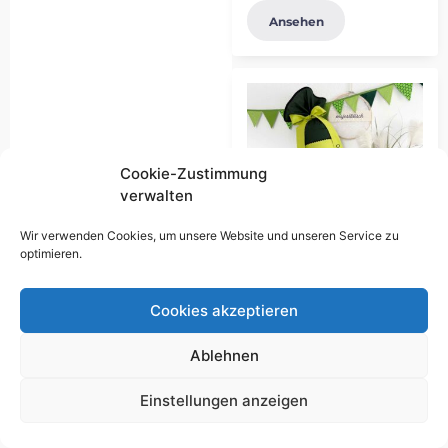
Ansehen
Cookie-Zustimmung
verwalten
Wir verwenden Cookies, um unsere Website und unseren Service zu
optimieren.
Schultütendesign
Cookies akzeptieren
„Henry Robert“
19,00
€
bis
Ablehnen
195,00
€
Gemäß § 19
UStG wird keine
Einstellungen anzeigen
Umsatzsteuer berechnet.
Lieferzeit:
11 Wochen