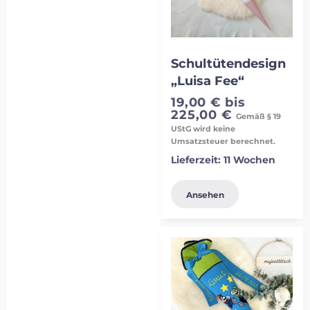
Schultütendesign
„Luisa Fee“
19,00
€
bis
225,00
€
Gemäß § 19
UStG wird keine
Umsatzsteuer berechnet.
Lieferzeit:
11 Wochen
Ansehen