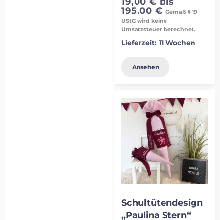
19,00
€
bis
195,00
€
Gemäß § 19
UStG wird keine
Umsatzsteuer berechnet.
Lieferzeit:
11 Wochen
Ansehen
Schultütendesign
„Paulina Stern“