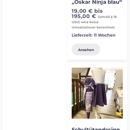
„Oskar Ninja blau“
19,00
€
bis
195,00
€
Gemäß § 19
UStG wird keine
Umsatzsteuer berechnet.
Lieferzeit:
11 Wochen
Ansehen
Schultütendesign