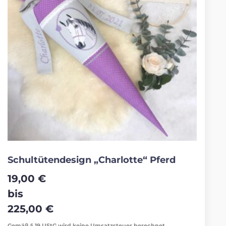
Schultütendesign „Charlotte“ Pferd
19,00
€
bis
225,00
€
Gemäß § 19 UStG wird keine Umsatzsteuer berechnet.