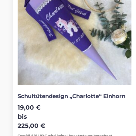
Schultütendesign „Charlotte“ Einhorn
19,00
€
bis
225,00
€
Gemäß § 19 UStG wird keine Umsatzsteuer berechnet.