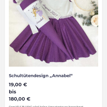
Schultütendesign „Annabel“
19,00
€
bis
180,00
€
Gemäß § 19 UStG wird keine Umsatzsteuer berechnet.