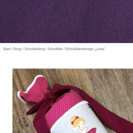
Start
/
Shop
/
Schulanfang
/
Schultüte
/ Schultütendesign „Luna“