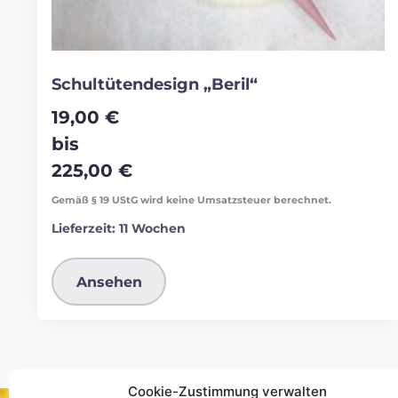
Schultütendesign „Beril“
19,00
€
bis
225,00
€
Gemäß § 19 UStG wird keine Umsatzsteuer berechnet.
Lieferzeit:
11 Wochen
Ansehen
Cookie-Zustimmung verwalten