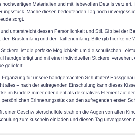
 hochwertigen Materialien und mit liebevollen Details verziert, 
erungsstück. Mache diesen bedeutenden Tag noch unvergesslic
eude sorgt.
 und unterstreicht dessen Persönlichkeit und Stil. Gib bei der 
 den Brustumfang und den Taillenumfang. Bitte gib hier keine Wo
tickerei ist die perfekte Möglichkeit, um die schulischen Leistu
l handgefertigt und mit einer individuellen Stickerei versehen
 geliefert.
kte Ergänzung für unsere handgemachten Schultüten! Passgenau en
cht alles – nach der aufregenden Einschulung kann dieses Kissen
ke im Kinderzimmer oder dient als dekoratives Element auf de
m persönlichen Erinnerungsstück an den aufregenden ersten Sch
t einer Geschwisterschultüte strahlen die Augen von allen Kinde
inschulung zum kuscheln einladen und diesen Tag unvergessen