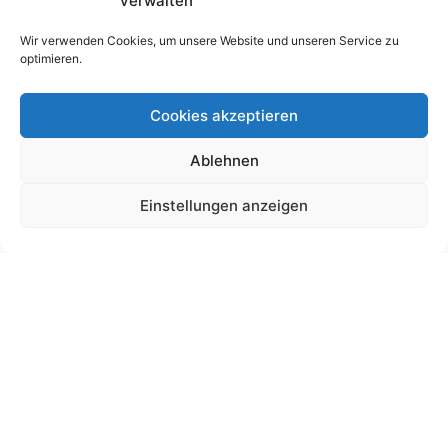
verwalten
Wir verwenden Cookies, um unsere Website und unseren Service zu
optimieren.
Cookies akzeptieren
Ablehnen
Schultütendesign „Anton“ Schlange
Einstellungen anzeigen
19,00
€
bis
195,00
€
Gemäß § 19 UStG wird keine Umsatzsteuer berechnet.
Lieferzeit:
11 Wochen
Ansehen