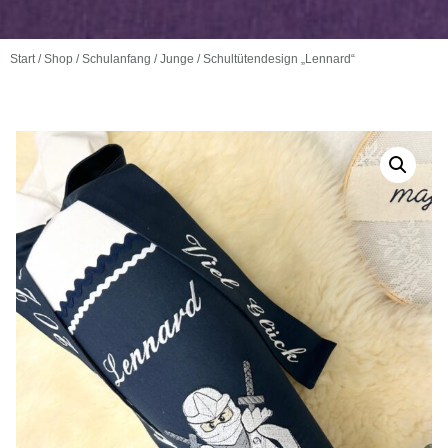
Start
/
Shop
/
Schulanfang
/
Junge
/ Schultütendesign „Lennard“