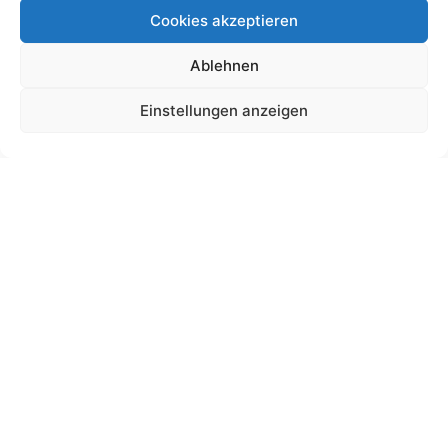
Cookies akzeptieren
Ablehnen
Schultütendesign „Beril“
19,00
€
Einstellungen anzeigen
bis
225,00
€
Gemäß § 19 UStG wird keine Umsatzsteuer berechnet.
Lieferzeit:
11 Wochen
Ansehen