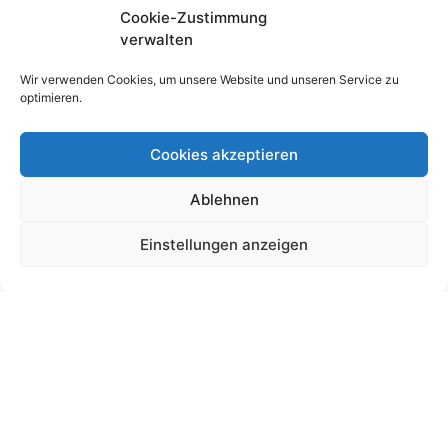
Cookie-Zustimmung
verwalten
Wir verwenden Cookies, um unsere Website und unseren Service zu
optimieren.
Cookies akzeptieren
Ablehnen
Schultütendesign „Anton“ Motorrad
Einstellungen anzeigen
19,00
€
bis
195,00
€
Gemäß § 19 UStG wird keine Umsatzsteuer berechnet.
Lieferzeit:
11 Wochen