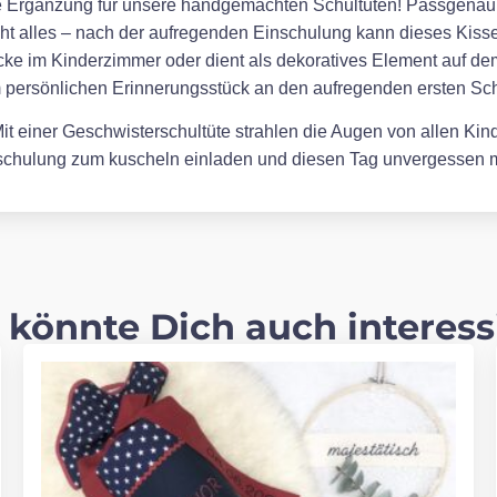
kte Ergänzung für unsere handgemachten Schultüten! Passgenau en
cht alles – nach der aufregenden Einschulung kann dieses Kissen
ke im Kinderzimmer oder dient als dekoratives Element auf de
m persönlichen Erinnerungsstück an den aufregenden ersten Sch
t einer Geschwisterschultüte strahlen die Augen von allen Kinde
inschulung zum kuscheln einladen und diesen Tag unvergessen
 könnte Dich auch interess