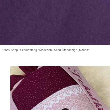
Start
/
Shop
/
Schulanfang
/
Mädchen
/ Schultütendesign „Malina“