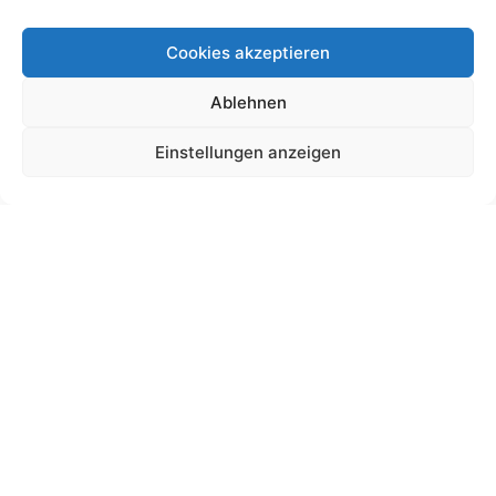
Cookies akzeptieren
Ablehnen
Schultütendesign „Cataleya“
Einstellungen anzeigen
19,00
€
bis
225,00
€
Gemäß § 19 UStG wird keine Umsatzsteuer berechnet.
Lieferzeit:
11 Wochen
Ansehen