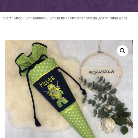
Start
/
Shop
/
Schulanfang
/
Schultüte
/ Schultütendesign „Mats“ Ninja grün