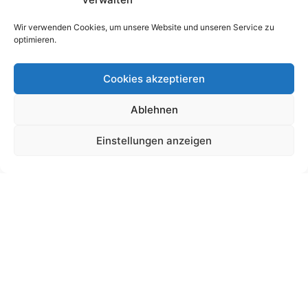
Wir verwenden Cookies, um unsere Website und unseren Service zu
optimieren.
Cookies akzeptieren
Ablehnen
Schultütendesign „Anton“ Motorrad
Einstellungen anzeigen
19,00
€
bis
195,00
€
Gemäß § 19 UStG wird keine Umsatzsteuer berechnet.
Lieferzeit:
11 Wochen
Ansehen