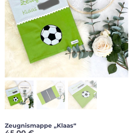
Zeugnismappe „Klaas“
45,00
€