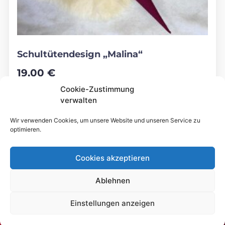
Schultütendesign „Malina“
19,00
€
bis
Cookie-Zustimmung
225,00
€
verwalten
Gemäß § 19 UStG wird keine Umsatzsteuer berechnet.
Wir verwenden Cookies, um unsere Website und unseren Service zu
optimieren.
Lieferzeit:
9 Wochen
Cookies akzeptieren
Ansehen
Ablehnen
Einstellungen anzeigen