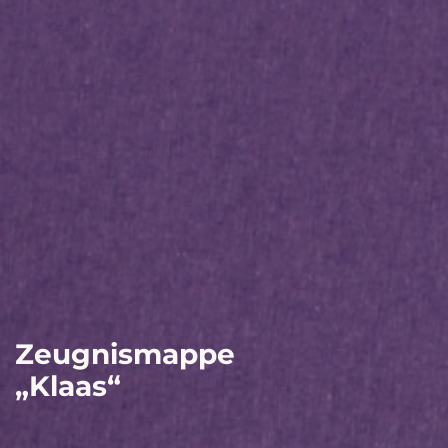
Zeugnismappe
„Klaas“