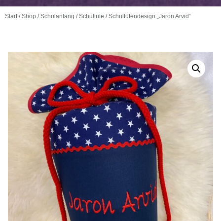
Start
/
Shop
/
Schulanfang
/
Schultüte
/ Schultütendesign „Jaron Arvid“