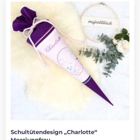
Schultütendesign „Charlotte“
Meerjungfrau