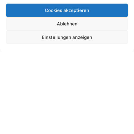
Cookies akzeptieren
Ablehnen
Schultütendesign „Anton“ Motorrad
Einstellungen anzeigen
19,00
€
bis
195,00
€
Gemäß § 19 UStG wird keine Umsatzsteuer berechnet.
Lieferzeit:
11 Wochen
Ansehen