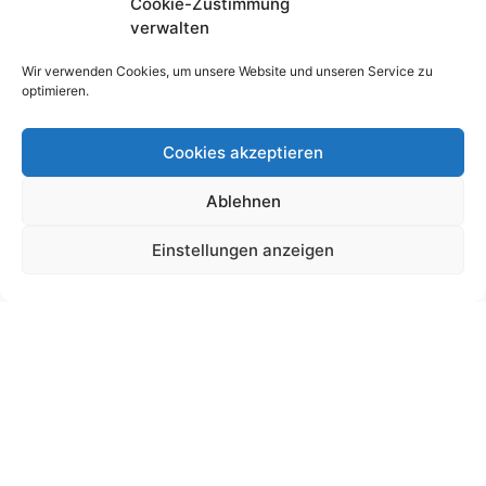
Cookie-Zustimmung
verwalten
Wir verwenden Cookies, um unsere Website und unseren Service zu
optimieren.
Cookies akzeptieren
Ablehnen
Schultütendesign „Anton“ Motorrad
Einstellungen anzeigen
19,00
€
bis
195,00
€
Gemäß § 19 UStG wird keine Umsatzsteuer berechnet.
Lieferzeit:
11 Wochen