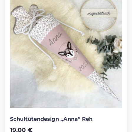
Schultütendesign „Anna“ Reh
19,00
€