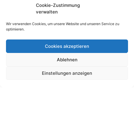
Cookie-Zustimmung
verwalten
Wir verwenden Cookies, um unsere Website und unseren Service zu
optimieren.
Cookies akzeptieren
Ablehnen
Schultütendesign „Anouk“ Pferd
Einstellungen anzeigen
19,00
€
bis
225,00
€
Gemäß § 19 UStG wird keine Umsatzsteuer berechnet.
Lieferzeit:
11 Wochen