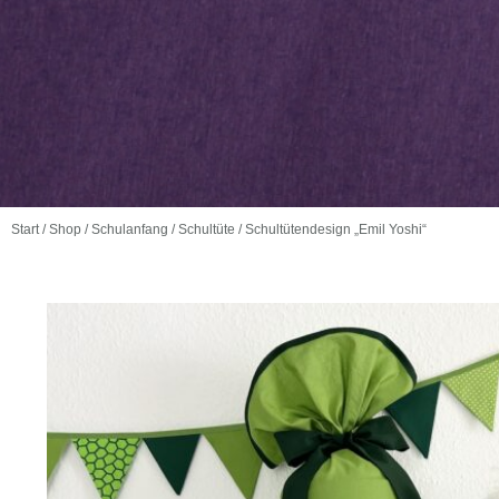
Start
/
Shop
/
Schulanfang
/
Schultüte
/ Schultütendesign „Emil Yoshi“