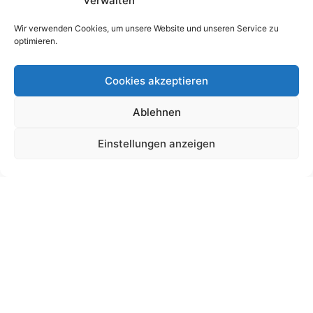
verwalten
Wir verwenden Cookies, um unsere Website und unseren Service zu
optimieren.
Cookies akzeptieren
Ablehnen
Schultütendesign „Aurora“
Einstellungen anzeigen
19,00
€
bis
225,00
€
Gemäß § 19 UStG wird keine Umsatzsteuer berechnet.
Lieferzeit:
11 Wochen
Ansehen