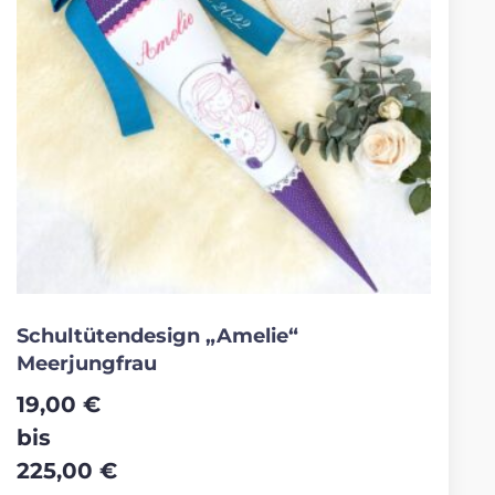
Schultütendesign „Amelie“
Meerjungfrau
19,00
€
bis
225,00
€