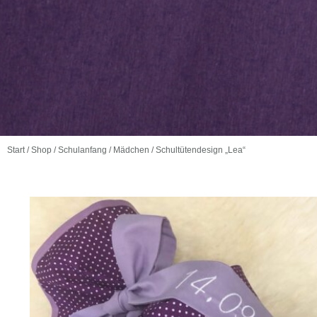
Start
/
Shop
/
Schulanfang
/
Mädchen
/ Schultütendesign „Lea“