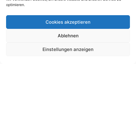
optimieren.
Cookies akzeptieren
Ablehnen
Schultütendesign „Anouk“ Fee
Einstellungen anzeigen
19,00
€
bis
180,00
€
Gemäß § 19 UStG wird keine Umsatzsteuer berechnet.
Lieferzeit:
11 Wochen
Ansehen