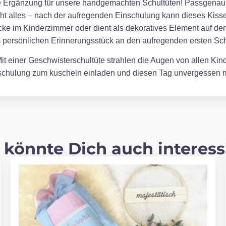
kte Ergänzung für unsere handgemachten Schultüten! Passgenau en
cht alles – nach der aufregenden Einschulung kann dieses Kissen
ke im Kinderzimmer oder dient als dekoratives Element auf de
m persönlichen Erinnerungsstück an den aufregenden ersten Sch
t einer Geschwisterschultüte strahlen die Augen von allen Kinde
inschulung zum kuscheln einladen und diesen Tag unvergessen
 könnte Dich auch interess