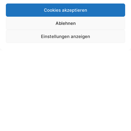
Cookies akzeptieren
Ablehnen
Schultütendesign „Connor“ Mario
Einstellungen anzeigen
19,00
€
bis
195,00
€
Gemäß § 19 UStG wird keine Umsatzsteuer berechnet.
Lieferzeit:
11 Wochen
Ansehen