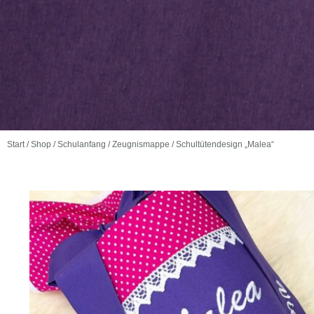
Start
/
Shop
/
Schulanfang
/
Zeugnismappe
/ Schultütendesign „Malea“