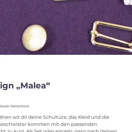
ign „Malea“
steuer berechnet.
ähen wir dir deine Schultüte, das Kleid und die
Geschwister kommen mit den passenden
t zu kurz. Als Set oder einzeln, ganz nach deinen