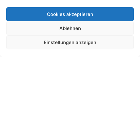
Cookies akzeptieren
Ablehnen
Schultütendesign „Annabel“
Einstellungen anzeigen
19,00
€
bis
180,00
€
Gemäß § 19 UStG wird keine Umsatzsteuer berechnet.
Lieferzeit:
11 Wochen
Ansehen