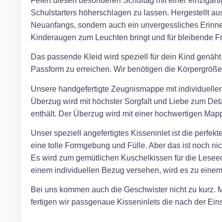
Feiert diesen besonderen Schultag mit einer einzigarti
Schulstarters höherschlagen zu lassen. Hergestellt aus
Neuanfangs, sondern auch ein unvergessliches Erinn
Kinderaugen zum Leuchten bringt und für bleibende Fr
Das passende Kleid wird speziell für dein Kind genäht
Passform zu erreichen. Wir benötigen die Körpergröße,
Unsere handgefertigte Zeugnismappe mit individueller S
Überzug wird mit höchster Sorgfalt und Liebe zum Detai
enthält. Der Überzug wird mit einer hochwertigen Mappe
Unser speziell angefertigtes Kisseninlet ist die perfe
eine tolle Formgebung und Fülle. Aber das ist noch ni
Es wird zum gemütlichen Kuschelkissen für die Leseec
einem individuellen Bezug versehen, wird es zu eine
Bei uns kommen auch die Geschwister nicht zu kurz. Mi
fertigen wir passgenaue Kisseninlets die nach der E