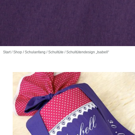
Start
/
Shop
/
Schulanfang
/
Schultüte
/ Schultütendesign „Isabell“