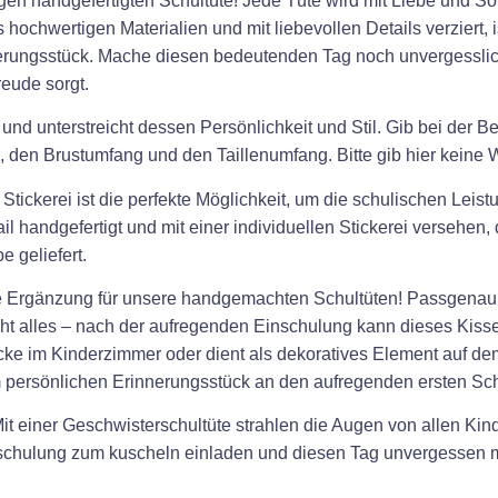
gen handgefertigten Schultüte! Jede Tüte wird mit Liebe und Sor
 hochwertigen Materialien und mit liebevollen Details verziert, 
erungsstück. Mache diesen bedeutenden Tag noch unvergesslic
eude sorgt.
 und unterstreicht dessen Persönlichkeit und Stil. Gib bei der 
 den Brustumfang und den Taillenumfang. Bitte gib hier keine Wo
tickerei ist die perfekte Möglichkeit, um die schulischen Leistu
l handgefertigt und mit einer individuellen Stickerei versehen
 geliefert.
kte Ergänzung für unsere handgemachten Schultüten! Passgenau en
cht alles – nach der aufregenden Einschulung kann dieses Kissen
ke im Kinderzimmer oder dient als dekoratives Element auf de
m persönlichen Erinnerungsstück an den aufregenden ersten Sch
t einer Geschwisterschultüte strahlen die Augen von allen Kinde
inschulung zum kuscheln einladen und diesen Tag unvergessen