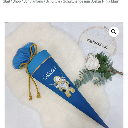
Start
/
Shop
/
Schulanfang
/
Schultüte
/ Schultütendesign „Oskar Ninja blau“