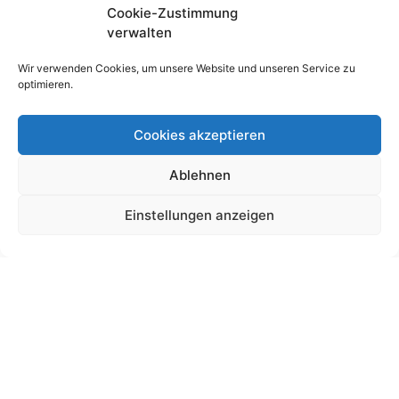
Cookie-Zustimmung
verwalten
Wir verwenden Cookies, um unsere Website und unseren Service zu
optimieren.
Cookies akzeptieren
Ablehnen
Schultütendesign „Aurora“
Einstellungen anzeigen
19,00
€
bis
225,00
€
Gemäß § 19 UStG wird keine Umsatzsteuer berechnet.
Lieferzeit:
11 Wochen