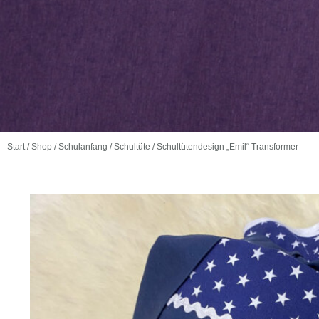
Start
/
Shop
/
Schulanfang
/
Schultüte
/ Schultütendesign „Emil“ Transformer