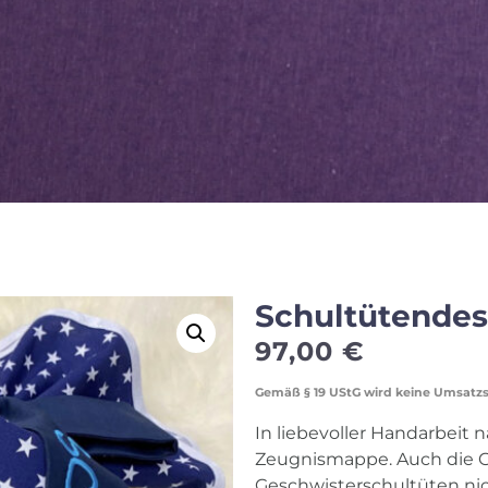
Schultütendes
97,00
€
Gemäß § 19 UStG wird keine Umsatz
In liebevoller Handarbeit 
Zeugnismappe. Auch die 
Geschwisterschultüten nich