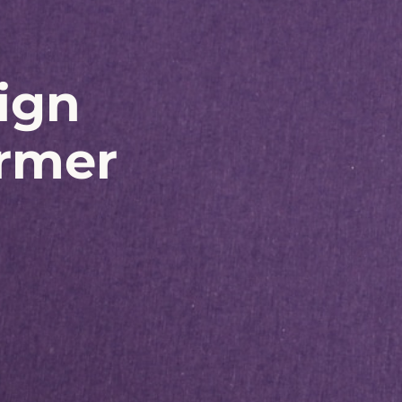
ign
ormer