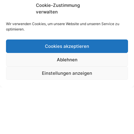
Cookie-Zustimmung
verwalten
Wir verwenden Cookies, um unsere Website und unseren Service zu
optimieren.
Cookies akzeptieren
Ablehnen
Schultütendesign „Janis“
Einstellungen anzeigen
19,00
€
bis
195,00
€
Gemäß § 19 UStG wird keine Umsatzsteuer berechnet.
Lieferzeit:
11 Wochen