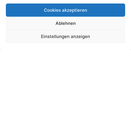
Cookies akzeptieren
Schultütendesign „Amelie“
Ablehnen
Meerjungfrau
Einstellungen anzeigen
19,00
€
bis
225,00
€
Gemäß § 19 UStG wird keine Umsatzsteuer berechnet.
Lieferzeit:
11 Wochen
Ansehen