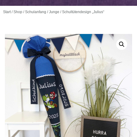
Start
/
Shop
/
Schulanfang
/
Junge
/ Schultütendesign „Julius“