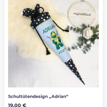
Schultütendesign „Adrian“
19,00
€