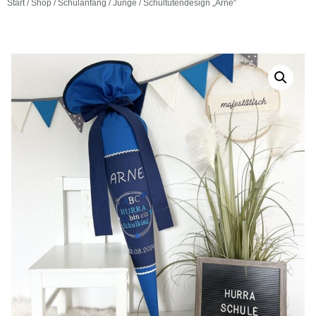
Start
/
Shop
/
Schulanfang
/
Junge
/ Schultütendesign „Arne“