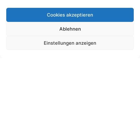
Cookies akzeptieren
Ablehnen
Schultütendesign „Anouk“ Fee
Einstellungen anzeigen
19,00
€
bis
180,00
€
Gemäß § 19 UStG wird keine Umsatzsteuer berechnet.
Lieferzeit:
11 Wochen
Ansehen