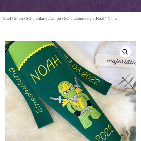
Start
/
Shop
/
Schulanfang
/
Junge
/ Schultütendesign „Noah“ Ninja