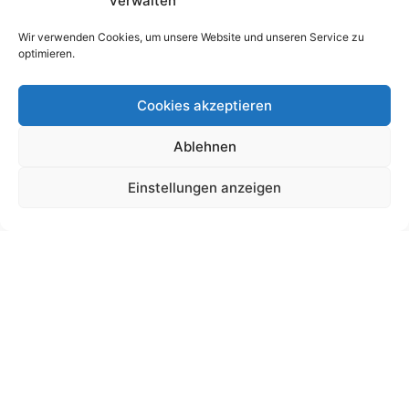
verwalten
Wir verwenden Cookies, um unsere Website und unseren Service zu
optimieren.
Cookies akzeptieren
Ablehnen
Schultütendesign „Anton“ Motorrad
Einstellungen anzeigen
19,00
€
bis
195,00
€
Gemäß § 19 UStG wird keine Umsatzsteuer berechnet.
Lieferzeit:
11 Wochen
Ansehen