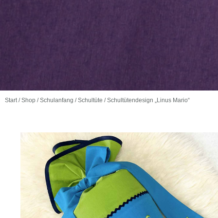
Start
/
Shop
/
Schulanfang
/
Schultüte
/ Schultütendesign „Linus Mario“