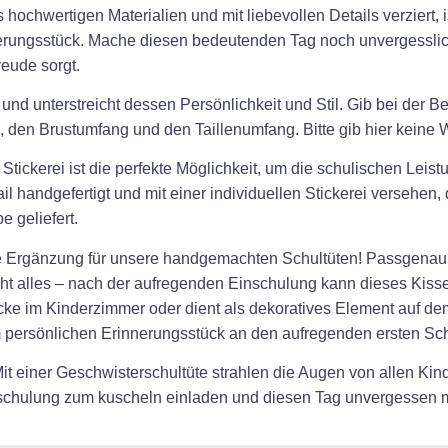
 hochwertigen Materialien und mit liebevollen Details verziert, 
erungsstück. Mache diesen bedeutenden Tag noch unvergesslic
eude sorgt.
 und unterstreicht dessen Persönlichkeit und Stil. Gib bei der 
 den Brustumfang und den Taillenumfang. Bitte gib hier keine Wo
tickerei ist die perfekte Möglichkeit, um die schulischen Leistu
l handgefertigt und mit einer individuellen Stickerei versehen
 geliefert.
kte Ergänzung für unsere handgemachten Schultüten! Passgenau en
cht alles – nach der aufregenden Einschulung kann dieses Kissen
ke im Kinderzimmer oder dient als dekoratives Element auf de
m persönlichen Erinnerungsstück an den aufregenden ersten Sch
t einer Geschwisterschultüte strahlen die Augen von allen Kinde
inschulung zum kuscheln einladen und diesen Tag unvergessen