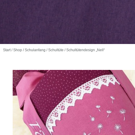
Start
/
Shop
/
Schulanfang
/
Schultüte
/ Schultütendesign „Nell“