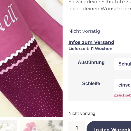
So wird deine Schultüte z
daran deinen Wunschnam
Nicht vorrätig
Infos zum Versand
Lieferzeit:
11 Wochen
Ausführung
Schleife
Zurückset
Nicht vorrätig
In den Warenk