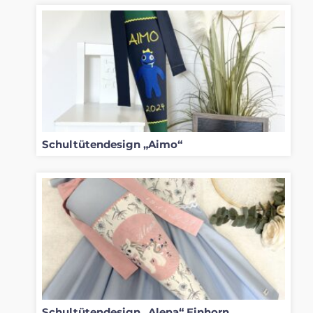
Schultütendesign „Aimo“
Schultütendesign „Alena“ Einhorn