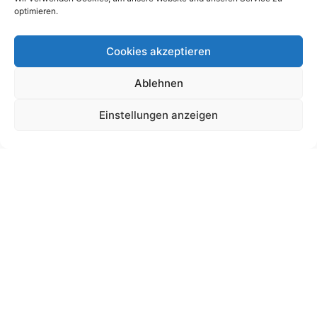
optimieren.
Cookies akzeptieren
Ablehnen
Schultütendesign „Anton“ Motorrad
Einstellungen anzeigen
19,00
€
bis
195,00
€
Gemäß § 19 UStG wird keine Umsatzsteuer berechnet.
Lieferzeit:
11 Wochen
Ansehen