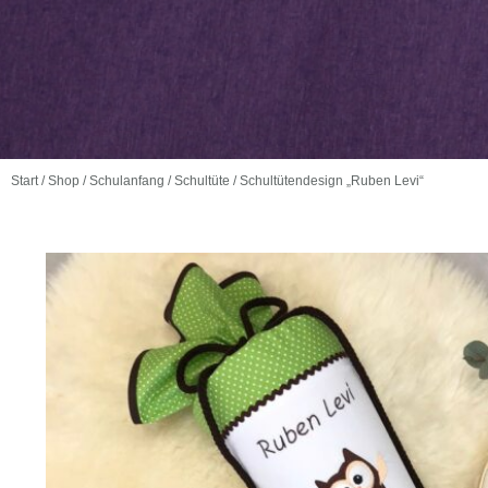
Start
/
Shop
/
Schulanfang
/
Schultüte
/ Schultütendesign „Ruben Levi“