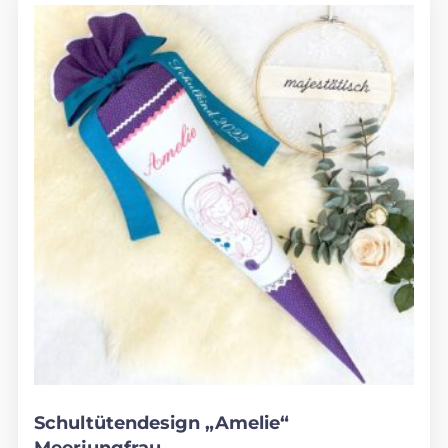
Schultütendesign „Amelie“
Meerjungfrau