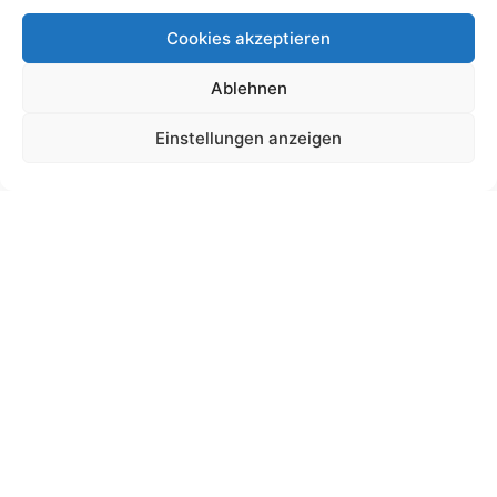
Cookies akzeptieren
Ablehnen
Schultütendesign „Anna“ Reh
Einstellungen anzeigen
19,00
€
bis
225,00
€
Gemäß § 19 UStG wird keine Umsatzsteuer berechnet.
Lieferzeit:
11 Wochen
Ansehen