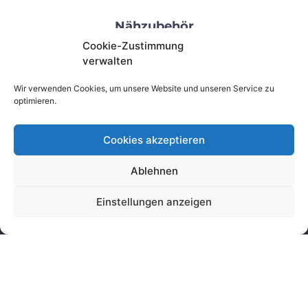
Nähzubehör
Cookie-Zustimmung
Werfe einen Blick auf unser umfangreiches
verwalten
Sortiment an Kurzwaren und Nähzubehör.
Wir verwenden Cookies, um unsere Website und unseren Service zu
Mehr erfahren
optimieren.
Cookies akzeptieren
Ablehnen
Einstellungen anzeigen
MAJESTÄTISCH
Ziegendorfer Chaussee 84
19370 Parchim
03871 7275406
karoline@majestaetisch.de