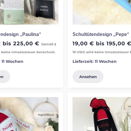
endesign „Paulina“
Schultütendesign „Pepe“
€
bis
225,00
€
19,00
€
bis
195,00
Gemäß §
d keine Umsatzsteuer berechnet.
19 UStG wird keine Umsatzsteuer 
:
11 Wochen
Lieferzeit:
11 Wochen
en
Ansehen