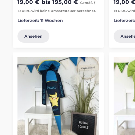
19,00
€
bis
195,00
€
19,00
Gemäß §
19 UStG wird keine Umsatzsteuer berechnet.
19 UStG wir
Lieferzeit:
11 Wochen
Lieferzeit
Ansehen
Anseh