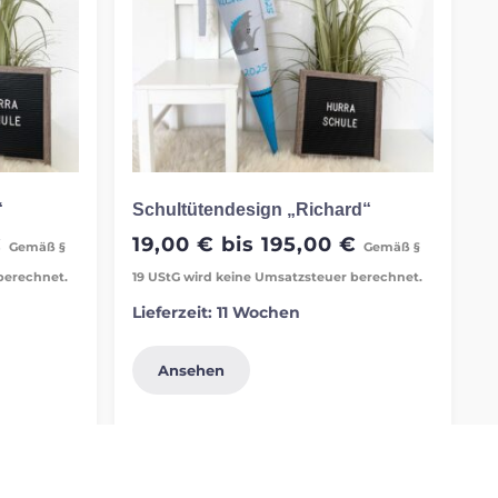
“
Schultütendesign „Richard“
€
19,00
€
bis
195,00
€
Gemäß §
Gemäß §
berechnet.
19 UStG wird keine Umsatzsteuer berechnet.
Lieferzeit:
11 Wochen
Ansehen