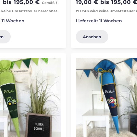
€
bis
195,00
€
19,00
€
bis
195,00
Gemäß §
d keine Umsatzsteuer berechnet.
19 UStG wird keine Umsatzsteuer 
:
11 Wochen
Lieferzeit:
11 Wochen
en
Ansehen