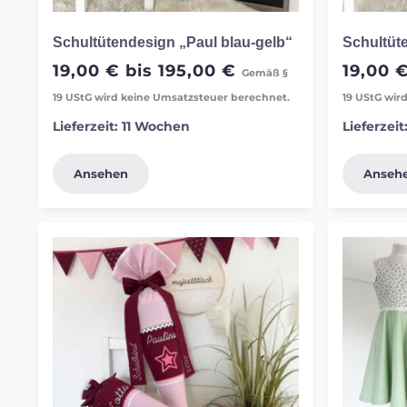
Schultütendesign „Paul blau-gelb“
Schultüt
19,00
€
bis
195,00
€
19,00
Gemäß §
19 UStG wird keine Umsatzsteuer berechnet.
19 UStG wir
Lieferzeit:
11 Wochen
Lieferzeit
Ansehen
Anseh