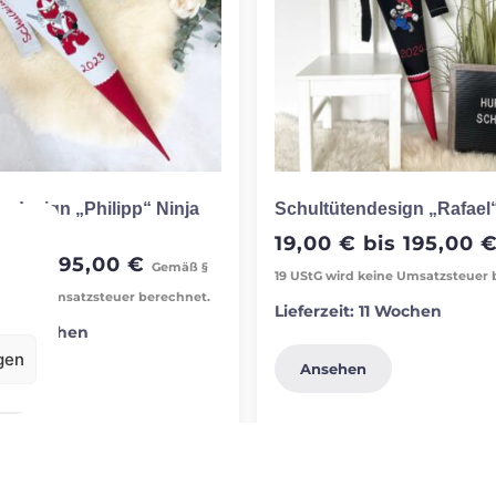
ndesign „Philipp“ Ninja
Schultütendesign „Rafael
19,00
€
bis
195,00
€
bis
195,00
€
Gemäß §
19 UStG wird keine Umsatzsteuer 
d keine Umsatzsteuer berechnet.
Lieferzeit:
11 Wochen
:
11 Wochen
gen
Ansehen
en
←
1
2
3
…
15
16
17
18
19
20
→