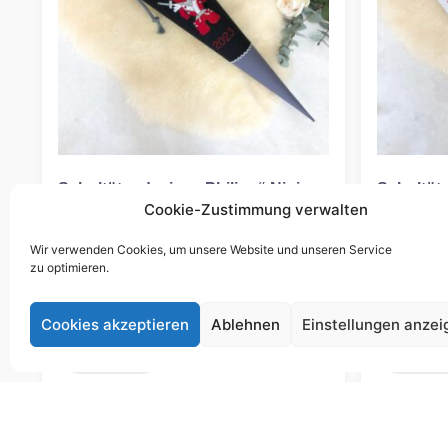
Schultütendesign „Philipp“ Ninja
Schultüte
grau schwarz
rot grau
Cookie-Zustimmung verwalten
19,00
€
bis
195,00
€
19,00
Gemäß §
Wir verwenden Cookies, um unsere Website und unseren Service
19 UStG wird keine Umsatzsteuer berechnet.
19 UStG wir
zu optimieren.
Lieferzeit:
11 Wochen
Lieferzeit
Cookies akzeptieren
Ablehnen
Einstellungen anzei
Ansehen
Anseh