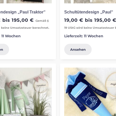
endesign „Paul Traktor“
Schultütendesign „Paul“
€
bis
195,00
€
19,00
€
bis
195,00
Gemäß §
d keine Umsatzsteuer berechnet.
19 UStG wird keine Umsatzsteuer 
:
11 Wochen
Lieferzeit:
11 Wochen
en
Ansehen