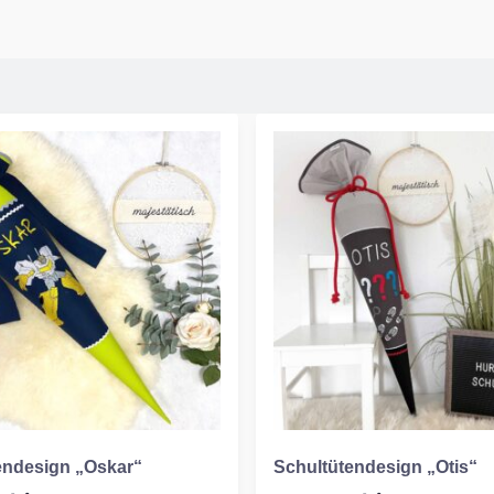
endesign „Oskar“
Schultütendesign „Otis“