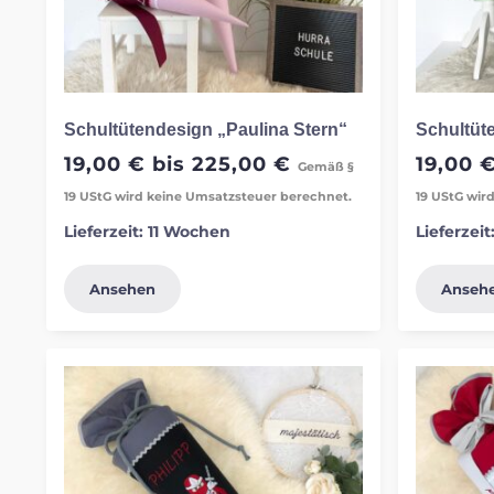
Schultütendesign „Paulina Stern“
Schultüt
19,00
€
bis
225,00
€
19,00
Gemäß §
19 UStG wird keine Umsatzsteuer berechnet.
19 UStG wir
Lieferzeit:
11 Wochen
Lieferzeit
Ansehen
Anseh