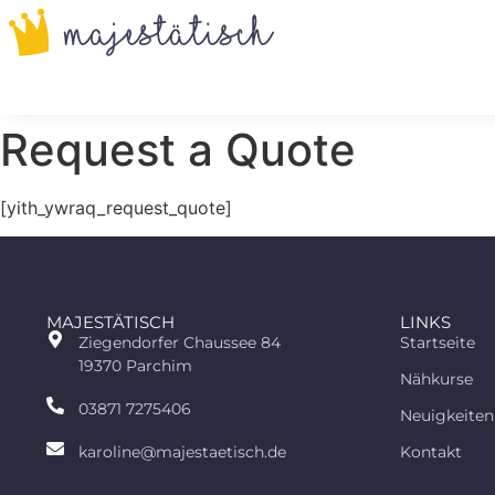
Request a Quote
[yith_ywraq_request_quote]
MAJESTÄTISCH
LINKS
Ziegendorfer Chaussee 84
Startseite
19370 Parchim
Nähkurse
03871 7275406
Neuigkeiten
karoline@majestaetisch.de
Kontakt